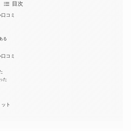
目次
い口コミ
ある
い口コミ
た
った
リット